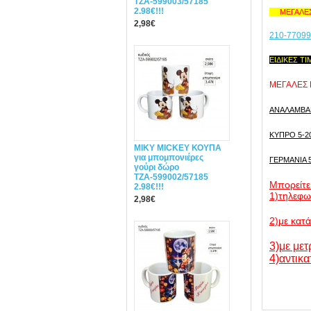
ΤΖΑ-599003/57185
2.98€!!!
ΜΕΓΑΛΕΣ 
2,98€
210-7709
ΕΙΔΙΚΕΣ Τ
ΜΕΓΑΛΕΣ
ANAΛΑΜΒΑΝ
ΚΥΠΡΟ 5-20
MIΚY ΜΙCKEY ΚΟΥΠΑ
για μπομπονιέρες
ΓΕΡΜΑΝΙΑ 5
γούρι δώρο
ΤΖΑ-599002/57185
Mπορείτε
2.98€!!!
1)τηλεφ
2,98€
2)με κατ
3)με μετ
4)αντικα