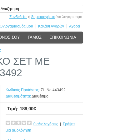
Συνδεθείτε
ή
δημιουργήστε
ένα λογαριασμό.
Ο Λογαριασμός μου
Καλάθι Αγορών
Αγορά
ΟΝΟΣ ΣΟΥ
ΓΑΜΟΣ
ΕΠΙΚΟΙΝΩΝΙΑ
2
ΚΟ ΣΕΤ ΜΕ
43492
Κωδικός Προϊόντος:
ΖΗ Νο 443492
Διαθεσιμότητα:
Διαθέσιμο
Τιμή: 189,00€
0 αξιολογήσεις
|
Γράψτε
μια αξιολόγηση