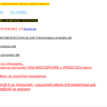
ΠΡΟΣΦΟΡΕΣ ΕΝΤΟΣ ΚΑΤΑΣΤΗΜΑΤΟΣ
905
210-7486951
ΙΜΕΣ ΓΙΑ ΜΕΓΑΛΕΣ ΠΟΣΟΤΗΤΕΣ
 ΠΡΟΣΦΟΡΕΣ ΣΤΟ
f
acebook
ΟΥΜΕ ΑΠΟΣΤΟΛΗ ΣΕ ΟΛΗ ΤΗΝ ΕΛΛΑΔΑ 5-20 ΚΙΛΑ/5-10€
 ΚΙΛΑ/15-25€
-20 ΚΙΛΑ/25-35€
 να πληρώσετε..
ωνικά με πιστωτική VISA-MASTERCARD ή ΧΡΕΩΣΤΙΚΉ κάρτα
άθεση σε τραπεζικό λογαριασμο
ρητά ή με πιστωτική -χρεωστική κάρτα στό κατάστημα μας
ταβολή με κούριερ