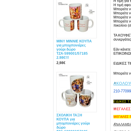
Η τιμή για
Η τιμή αφο
Μπορείτε ν
Μπορείτε 
Μπορείτε 
Μπορείτε ν
πικολίνο (
ΤΑ ΚΟΥΦΕΤ
συνεργάτες
MINY ΜΙΝΝΙΕ ΚΟΥΠΑ
για μπομπονιέρες
γούρι δώρο
Εάν κάνετ
ΤΖΑ-599001/57185
ΕΠΙΚΟΙΝΩ
2.98€!!!
2,98€
EIΔΙΚΕΣ Τ
Μπορείτε ν
ΑΚΟΛΟΥ
210-7709
ΕΙΔΙΚΕΣ 
ΜΕΓΑΛΕΣ
ΣΧΟΛΙΚΗ ΤΑΞΗ
ΜΕΓΑΛΕΣ 
ΚΟΥΠΑ για
μπομπονιέρες γούρι
ANAΛΑΜΒΑ
δώρο