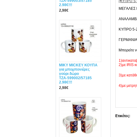
ΤΖΑ-599003/57185
(ΚΥΠΡΟ 5
2.98€!!!
ΜΕΓΑΛΕΣ
2,98€
ANAΛΑΜΒΑ
ΚΥΠΡΟ 5-2
ΓΕΡΜΑΝΙΑ 
Mπορείτε ν
1)αντικατα
2)με IRIS 
MIΚY ΜΙCKEY ΚΟΥΠΑ
για μπομπονιέρες
γούρι δώρο
3)με κατάθ
ΤΖΑ-599002/57185
2.98€!!!
4)με μετρη
2,98€
Ετικέτες: