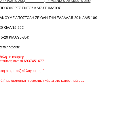
-20 ΚΙΛΑ/15-25€) (ΓΕΡΜΑΝΙΑ 5-20 ΚΙΛΑ/25-35€)
 ΠΡΟΣΦΟΡΕΣ ΕΝΤΟΣ ΚΑΤΑΣΤΗΜΑΤΟΣ
ΝΟΥΜΕ ΑΠΟΣΤΟΛΗ ΣΕ ΟΛΗ ΤΗΝ ΕΛΛΑΔΑ 5-20 ΚΙΛΑ/5-10€
0 ΚΙΛΑ/15-25€
5-20 ΚΙΛΑ/25-35€
α πληρώσετε..
βολή με κούριερ
κατάθεση κινητό 6937451677
εση σε τραπεζικό λογαριασμό
τά ή με πιστωτική -χρεωστική κάρτα στο κατάστημά μας