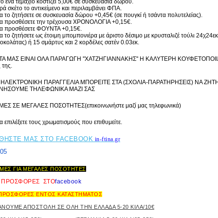
 το ένα τεμάχιο κοστίζει 5,00€ σε συσκευασία δώρου.
ρά σκέτο το αντικείμενο και περιλαμβάνει ΦΠΑ.
α το ζητήσετε σε συσκευασία δώρου +0,45€ (σε πουγκί ή τσάντα πολυτελείας).
να προσθέσετε την τρέχουσα ΧΡΟΝΟΛΟΓΙΑ +0,15€.
να προσθέσετε ΦΟΥΝΤΑ +0,15€.
α το ζητήσετε ως έτοιμη μπομπονιέρα με άριστο δέσιμο με κρυσταλιζέ τούλι 24χ24ε
σοκολάτας) ή 15 σμάρτυς και 2 κορδέλες σατέν 0.03εκ.
Α ΜΑΣ ΕΙΝΑΙ ΟΛΑ ΠΑΡΑΓΩΓΗ ''ΧΑΤΖΗΓΙΑΝΝΑΚΗΣ'' Η ΚΑΛΥΤΕΡΗ ΚΟΥΦΕΤΟΠΟΙΙΑ 
 της.
ε ΗΛΕΚΤΡΟΝΙΚΗ ΠΑΡΑΓΓΕΛΙΑ ΜΠΟΡΕΙΤΕ ΣΤΑ (ΣΧΟΛΙΑ-ΠΑΡΑΤΗΡΗΣΕΙΣ) ΝΑ ΖΗΤΗ
ΝΗΣΟΥΜΕ ΤΗΛΕΦΩΝΙΚΑ ΜΑΖΙ ΣΑΣ
ΙΜΕΣ ΣΕ ΜΕΓΑΛΕΣ ΠΟΣΟΤΗΤΕΣ(επικοινωνήστε μαζί μας τηλεφωνικά)
α επιλέξετε τους χρωματισμούς που επιθυμείτε.
ΘΗΣΤΕ ΜΑΣ ΣΤΟ FACEBOOK
in-ftina.gr
905
ΤΙΜΕΣ ΓΙΑ ΜΕΓΑΛΕΣ ΠΟΣΟΤΗΤΕΣ
 ΠΡΟΣΦΟΡΕΣ ΣΤΟ
f
acebook
ΠΡΟΣΦΟΡΕΣ ΕΝΤΟΣ ΚΑΤΑΣΤΗΜΑΤΟΣ
ΝΟΥΜΕ ΑΠΟΣΤΟΛΗ ΣΕ ΟΛΗ ΤΗΝ ΕΛΛΑΔΑ 5-20 ΚΙΛΑ/10€