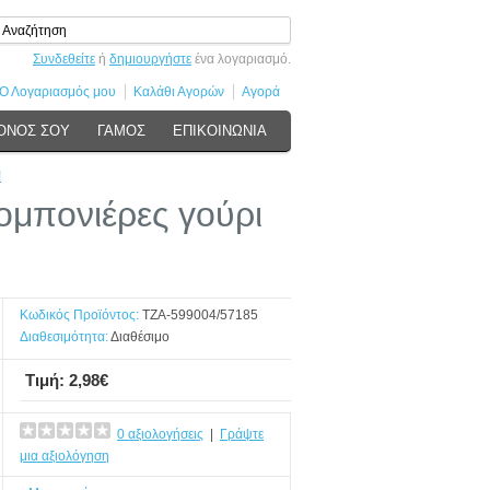
Συνδεθείτε
ή
δημιουργήστε
ένα λογαριασμό.
Ο Λογαριασμός μου
Καλάθι Αγορών
Αγορά
ΟΝΟΣ ΣΟΥ
ΓΑΜΟΣ
ΕΠΙΚΟΙΝΩΝΙΑ
!
μπονιέρες γούρι
Κωδικός Προϊόντος:
ΤΖΑ-599004/57185
Διαθεσιμότητα:
Διαθέσιμο
Τιμή: 2,98€
0 αξιολογήσεις
|
Γράψτε
μια αξιολόγηση