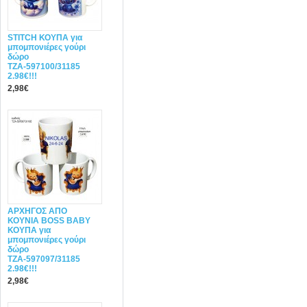
STITCH ΚΟΥΠΑ για
μπομπονιέρες γούρι
δώρο
ΤΖΑ-597100/31185
2.98€!!!
2,98€
ΑΡΧΗΓΟΣ ΑΠΟ
ΚΟΥΝΙΑ BOSS BABY
ΚΟΥΠΑ για
μπομπονιέρες γούρι
δώρο
ΤΖΑ-597097/31185
2.98€!!!
2,98€