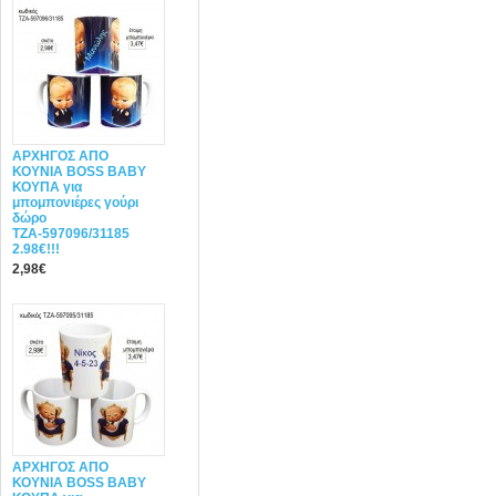
ΑΡΧΗΓΟΣ ΑΠΟ
ΚΟΥΝΙΑ BOSS BABY
ΚΟΥΠΑ για
μπομπονιέρες γούρι
δώρο
ΤΖΑ-597096/31185
2.98€!!!
2,98€
ΑΡΧΗΓΟΣ ΑΠΟ
ΚΟΥΝΙΑ BOSS BABY