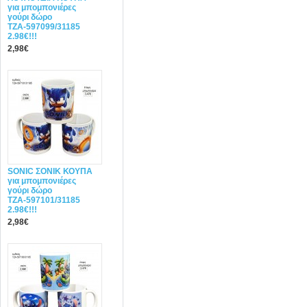
για μπομπονιέρες
γούρι δώρο
ΤΖΑ-597099/31185
2.98€!!!
2,98€
SONIC ΣΟΝΙΚ ΚΟΥΠΑ
για μπομπονιέρες
γούρι δώρο
ΤΖΑ-597101/31185
2.98€!!!
2,98€