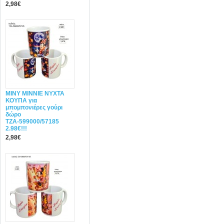
2,98€
MINY ΜΙΝΝΙΕ ΝΥΧΤΑ
ΚΟΥΠΑ για
μπομπονιέρες γούρι
δώρο
ΤΖΑ-599000/57185
2.98€!!!
2,98€