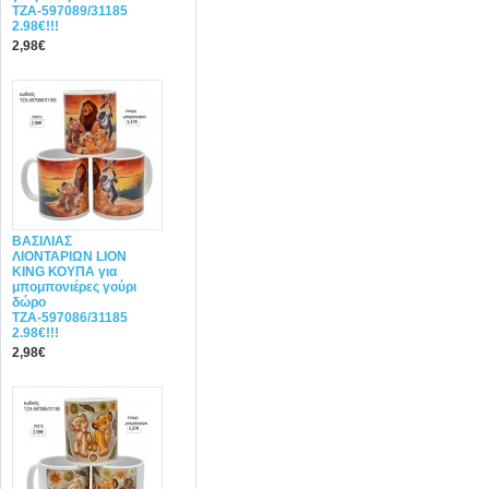
ΤΖΑ-597089/31185
2.98€!!!
2,98€
ΒΑΣΙΛΙΑΣ
ΛΙΟΝΤΑΡΙΩΝ LION
KING ΚΟΥΠΑ για
μπομπονιέρες γούρι
δώρο
ΤΖΑ-597086/31185
2.98€!!!
2,98€