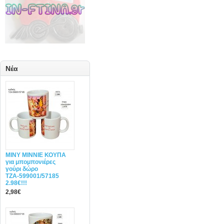
Νέα
MINY ΜΙΝΝΙΕ ΚΟΥΠΑ
για μπομπονιέρες
γούρι δώρο
ΤΖΑ-599001/57185
2.98€!!!
2,98€