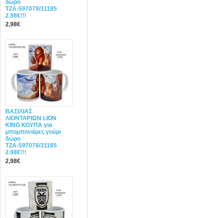
δώρο
ΤΖΑ-597079/31185
2.98€!!!
2,98€
ΒΑΣΙΛΙΑΣ
ΛΙΟΝΤΑΡΙΩΝ LION
KING ΚΟΥΠΑ για
μπομπονιέρες γούρι
δώρο
ΤΖΑ-597078/31185
2.98€!!!
2,98€