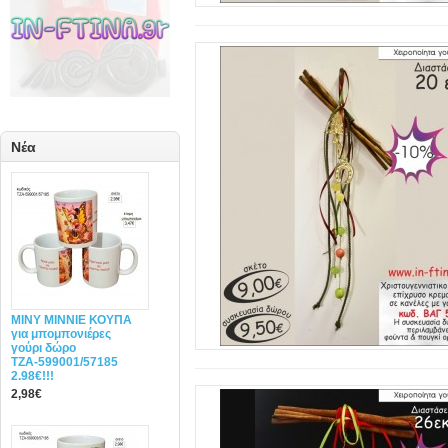
Νέα
MINY ΜΙΝΝΙΕ ΚΟΥΠΑ
για μπομπονιέρες
γούρι δώρο
ΤΖΑ-599001/57185
2.98€!!!
2,98€