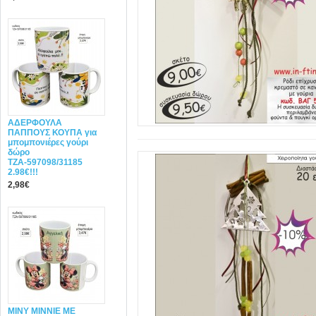
ΑΔΕΡΦΟΥΛΑ
ΠΑΠΠΟΥΣ ΚΟΥΠΑ για
μπομπονιέρες γούρι
δώρο
ΤΖΑ-597098/31185
2.98€!!!
2,98€
ΜΙΝΥ MINNIE ΜΕ