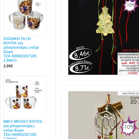
ΣΧΟΛΙΚΗ ΤΑΞΗ
ΚΟΥΠΑ για
μπομπονιέρες γούρι
δώρο
ΤΖΑ-599003/57185
2.98€!!!
2,98€
MIΚY ΜΙCKEY ΚΟΥΠΑ
για μπομπονιέρες
γούρι δώρο
ΤΖΑ-599002/57185