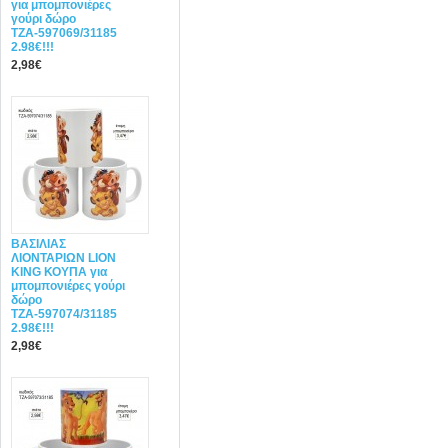
για μπομπονιέρες
γούρι δώρο
ΤΖΑ-597069/31185
2.98€!!!
2,98€
ΒΑΣΙΛΙΑΣ
ΛΙΟΝΤΑΡΙΩΝ LION
KING ΚΟΥΠΑ για
μπομπονιέρες γούρι
δώρο
ΤΖΑ-597074/31185
2.98€!!!
2,98€