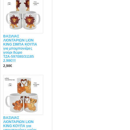
ΒΑΣΙΛΙΑΣ
ΛΙΟΝΤΑΡΙΩΝ LION
KING ΣΙΜΠΑ ΚΟΥΠΑ
για μπομπονιέρες
γούρι δώρο
ΤΖΑ-597080/31185
2.98€!!!
2,98€
ΒΑΣΙΛΙΑΣ
ΛΙΟΝΤΑΡΙΩΝ LION
KING ΚΟΥΠΑ για