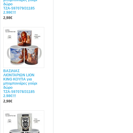
μπομπονιέρες γούρι
δώρο
ΤΖΑ-597079/31185
2.98€!!!
2,98€
ΒΑΣΙΛΙΑΣ
ΛΙΟΝΤΑΡΙΩΝ LION
KING ΚΟΥΠΑ για
μπομπονιέρες γούρι
δώρο
ΤΖΑ-597078/31185
2.98€!!!
2,98€