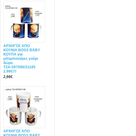
ΑΡΧΗΓΟΣ ΑΠΟ
ΚΟΥΝΙΑ BOSS BABY
ΚΟΥΠΑ για
μπομπονιέρες γούρι
δώρο
ΤΖΑ-597096/31185
2.98€!!!
2,98€
ΑΡΧΗΓΟΣ ΑΠΟ
ΚΟΥΝΙΑ BOSS BABY