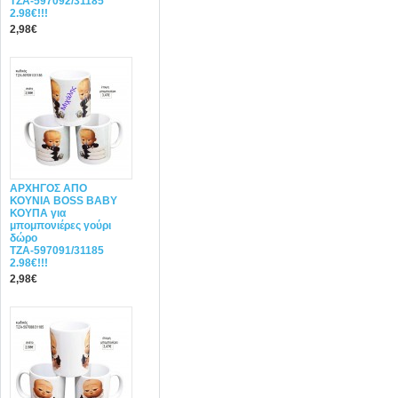
ΤΖΑ-597092/31185
2.98€!!!
2,98€
ΑΡΧΗΓΟΣ ΑΠΟ
ΚΟΥΝΙΑ BOSS BABY
ΚΟΥΠΑ για
μπομπονιέρες γούρι
δώρο
ΤΖΑ-597091/31185
2.98€!!!
2,98€