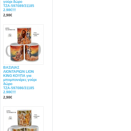
γούρι δώρο
ΤΖΑ-597089/31185
2.98€!!!
2,98€
ΒΑΣΙΛΙΑΣ
ΛΙΟΝΤΑΡΙΩΝ LION
KING ΚΟΥΠΑ για
μπομπονιέρες γούρι
δώρο
ΤΖΑ-597086/31185
2.98€!!!
2,98€