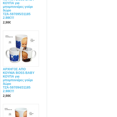
ΚΟΥΠΑ για
μπομπονιέρες γούρι
δώρο
ΤΖΑ-597095/31185
2.98€!!!
2,98€
ΑΡΧΗΓΟΣ ΑΠΟ
ΚΟΥΝΙΑ BOSS BABY
ΚΟΥΠΑ για
μπομπονιέρες γούρι
δώρο
ΤΖΑ-597094/31185
2.98€!!!
2,98€