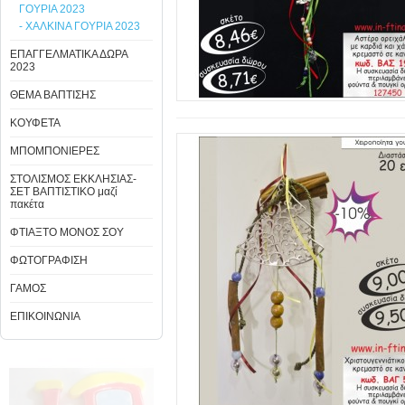
ΓΟΥΡΙΑ 2023
- ΧΑΛΚΙΝΑ ΓΟΥΡΙΑ 2023
ΕΠΑΓΓΕΛΜΑΤΙΚΑ ΔΩΡΑ
2023
ΘΕΜΑ ΒΑΠΤΙΣΗΣ
ΚΟΥΦΕΤΑ
ΜΠΟΜΠΟΝΙΕΡΕΣ
ΣΤΟΛΙΣΜΟΣ ΕΚΚΛΗΣΙΑΣ-
ΣΕΤ ΒΑΠΤΙΣΤΙΚΟ μαζί
πακέτα
ΦΤΙΑΞΤΟ ΜΟΝΟΣ ΣΟΥ
ΦΩΤΟΓΡΑΦΙΣΗ
ΓΑΜΟΣ
ΕΠΙΚΟΙΝΩΝΙΑ