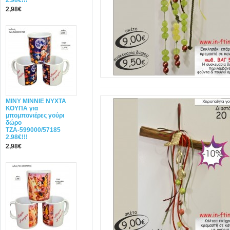
2.98€!!!
2,98€
MINY ΜΙΝΝΙΕ ΝΥΧΤΑ
ΚΟΥΠΑ για
μπομπονιέρες γούρι
δώρο
ΤΖΑ-599000/57185
2.98€!!!
2,98€