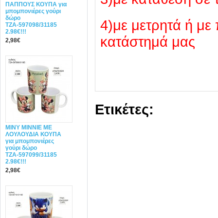
ΠΑΠΠΟΥΣ ΚΟΥΠΑ για
μπομπονιέρες γούρι
δώρο
4)με μετρητά ή με
ΤΖΑ-597098/31185
2.98€!!!
κατάστημά μας
2,98€
Ετικέτες:
ΜΙΝΥ MINNIE ΜΕ
ΛΟΥΛΟΥΔΙΑ ΚΟΥΠΑ
για μπομπονιέρες
γούρι δώρο
ΤΖΑ-597099/31185
2.98€!!!
2,98€