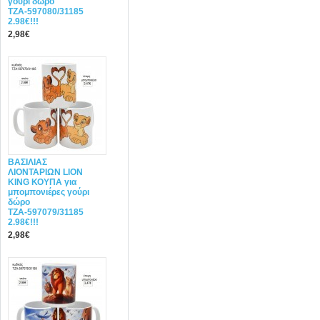
γούρι δώρο
ΤΖΑ-597080/31185
2.98€!!!
2,98€
ΒΑΣΙΛΙΑΣ
ΛΙΟΝΤΑΡΙΩΝ LION
KING ΚΟΥΠΑ για
μπομπονιέρες γούρι
δώρο
ΤΖΑ-597079/31185
2.98€!!!
2,98€