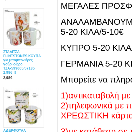
ΜΕΓΑΛΕΣ ΠΡΟΣΦ
ANAΛΑΜΒΑΝΟΥΜΕ
5-20 ΚΙΛΑ/5-10€
ΚΥΠΡΟ 5-20 ΚΙΛΑ
ΣΤΑΛΙΤΣΑ
FLINTSTONES ΚΟΥΠΑ
για μπομπονιέρες
ΓΕΡΜΑΝΙΑ 5-20 Κ
γούρι δώρο
ΤΖΑ-599005/57185
2.98€!!!
Mπορείτε να πληρ
2,98€
1)αντικαταβολή με
2)τηλεφωνικά με
ΧΡΕΩΣΤΙΚΗ κάρτ
3)με κατάθεση σε 
ΑΔΕΡΦΟΥΛΑ