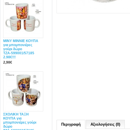
MINY ΜΙΝΝΙΕ ΚΟΥΠΑ
για μπομπονιέρες
γούρι δώρο
ΤΖΑ-599001/57185
2.98€!!!
2,98€
ΣΧΟΛΙΚΗ ΤΑΞΗ
ΚΟΥΠΑ για
μπομπονιέρες γούρι
Περιγραφή
Αξιολογήσεις (0)
δώρο