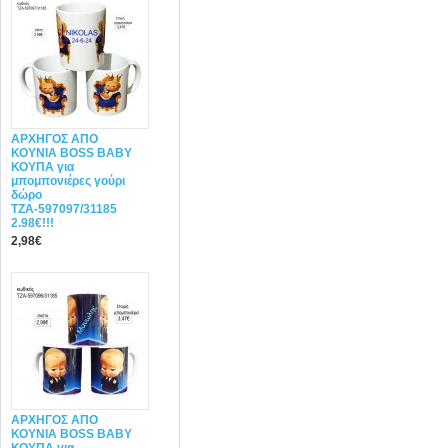
ΑΡΧΗΓΟΣ ΑΠΟ
ΚΟΥΝΙΑ BOSS BABY
ΚΟΥΠΑ για
μπομπονιέρες γούρι
δώρο
ΤΖΑ-597097/31185
2.98€!!!
2,98€
ΑΡΧΗΓΟΣ ΑΠΟ
ΚΟΥΝΙΑ BOSS BABY