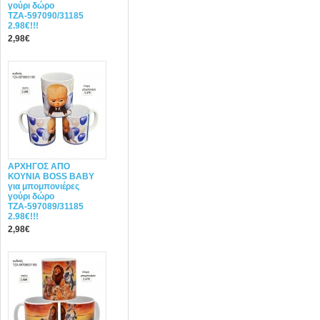
γούρι δώρο
ΤΖΑ-597090/31185
2.98€!!!
2,98€
ΑΡΧΗΓΟΣ ΑΠΟ
ΚΟΥΝΙΑ BOSS BABY
για μπομπονιέρες
γούρι δώρο
ΤΖΑ-597089/31185
2.98€!!!
2,98€