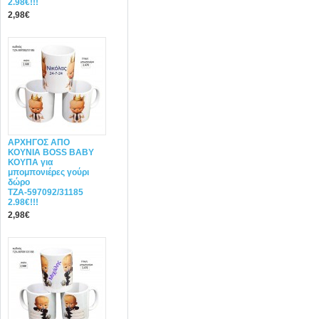
2.98€!!!
2,98€
ΑΡΧΗΓΟΣ ΑΠΟ
ΚΟΥΝΙΑ BOSS BABY
ΚΟΥΠΑ για
μπομπονιέρες γούρι
δώρο
ΤΖΑ-597092/31185
2.98€!!!
2,98€