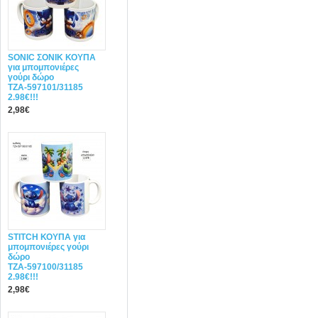
SONIC ΣΟΝΙΚ ΚΟΥΠΑ
για μπομπονιέρες
γούρι δώρο
ΤΖΑ-597101/31185
2.98€!!!
2,98€
STITCH ΚΟΥΠΑ για
μπομπονιέρες γούρι
δώρο
ΤΖΑ-597100/31185
2.98€!!!
2,98€