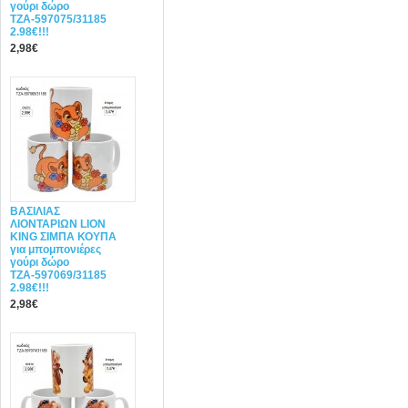
γούρι δώρο
ΤΖΑ-597075/31185
2.98€!!!
2,98€
ΒΑΣΙΛΙΑΣ
ΛΙΟΝΤΑΡΙΩΝ LION
KING ΣΙΜΠΑ ΚΟΥΠΑ
για μπομπονιέρες
γούρι δώρο
ΤΖΑ-597069/31185
2.98€!!!
2,98€