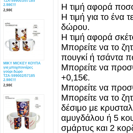
ΤΖΑ-599003/57185
Η τιμή αφορά ποσ
2.98€!!!
2,98€
Η τιμή για το ένα 
δώρου.
Η τιμή αφορά σκέτ
Μπορείτε να το ζη
πουγκί ή τσάντα πο
MIΚY ΜΙCKEY ΚΟΥΠΑ
Μπορείτε να προ
για μπομπονιέρες
γούρι δώρο
+0,15€.
ΤΖΑ-599002/57185
2.98€!!!
Μπορείτε να προσ
2,98€
Μπορείτε να το ζη
δέσιμο με κρυσταλι
αμυγδάλου ή 5 κου
σμάρτυς και 2 κορ