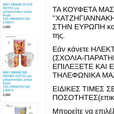
MINY ΜΙΝΝΙΕ ΝΥΧΤΑ
ΤΑ ΚΟΥΦΕΤΑ ΜΑΣ
ΚΟΥΠΑ για
μπομπονιέρες γούρι
δώρο
''ΧΑΤΖΗΓΙΑΝΝΑΚ
ΤΖΑ-599000/57185
2.98€!!!
ΣΤΗΝ ΕΥΡΩΠΗ και 
2,98€
της.
Εάν κάνετε ΗΛΕ
(ΣΧΟΛΙΑ-ΠΑΡΑΤΗ
ΕΠΙΛΕΞΕΤΕ ΚΑΙ 
MINY ΜΙΝΝΙΕ ME
ΤΗΛΕΦΩΝΙΚΑ ΜΑΖ
ONOMA ΚΟΥΠΑ για
μπομπονιέρες γούρι
δώρο
EIΔΙΚΕΣ ΤΙΜΕΣ 
ΤΖΑ-599007/57185
2.98€!!!
2,98€
ΠΟΣΟΤΗΤΕΣ(επικοι
Μπορείτε να επιλέ