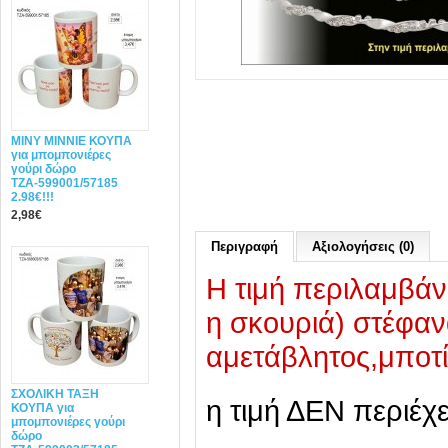
MINY ΜΙΝΝΙΕ ΚΟΥΠΑ
για μπομπονιέρες
γούρι δώρο
ΤΖΑ-599001/57185
2.98€!!!
2,98€
Περιγραφή
Αξιολογήσεις (0)
Η τιμή περιλαμβάν
η σκουριά) στέφαν
αμετάβλητος,μποτί
ΣΧΟΛΙΚΗ ΤΑΞΗ
η τιμή ΔΕΝ περιέχ
ΚΟΥΠΑ για
μπομπονιέρες γούρι
δώρο