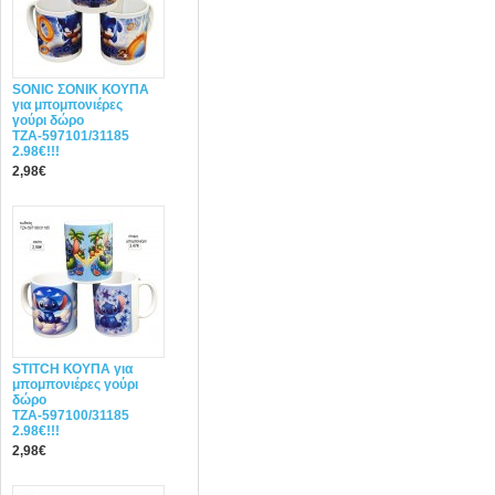
SONIC ΣΟΝΙΚ ΚΟΥΠΑ
για μπομπονιέρες
γούρι δώρο
ΤΖΑ-597101/31185
2.98€!!!
2,98€
STITCH ΚΟΥΠΑ για
μπομπονιέρες γούρι
δώρο
ΤΖΑ-597100/31185
2.98€!!!
2,98€