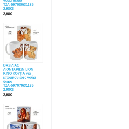
γούρι δώρο
ΤΖΑ-597080/31185
2.98€!!!
2,98€
ΒΑΣΙΛΙΑΣ
ΛΙΟΝΤΑΡΙΩΝ LION
KING ΚΟΥΠΑ για
μπομπονιέρες γούρι
δώρο
ΤΖΑ-597079/31185
2.98€!!!
2,98€