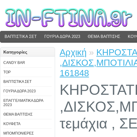
ΒΑΠΤΙΣΤΙΚΑ ΣΕΤ
ΓΟΥΡΙΑ ΔΩΡΑ 2023
ΘΕΜΑ ΒΑΠΤΙΣΗΣ
ΚΟΥ
Αρχική
»
ΚΗΡΟΣΤΑΤ
Κατηγορίες
,ΔΙΣΚΟΣ,ΜΠΟΤΙΛΙΑ
CANDY BAR
161848
TOP
ΒΑΠΤΙΣΤΙΚΑ ΣΕΤ
ΚΗΡΟΣΤΑΤΕ
ΓΟΥΡΙΑ ΔΩΡΑ 2023
ΕΠΑΓΓΕΛΜΑΤΙΚΑ ΔΩΡΑ
,ΔΙΣΚΟΣ,Μ
2023
ΘΕΜΑ ΒΑΠΤΙΣΗΣ
τεμάχια , Σ
ΚΟΥΦΕΤΑ
ΜΠΟΜΠΟΝΙΕΡΕΣ