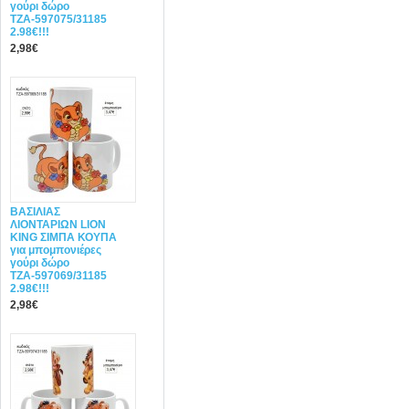
γούρι δώρο
ΤΖΑ-597075/31185
2.98€!!!
2,98€
ΒΑΣΙΛΙΑΣ
ΛΙΟΝΤΑΡΙΩΝ LION
KING ΣΙΜΠΑ ΚΟΥΠΑ
για μπομπονιέρες
γούρι δώρο
ΤΖΑ-597069/31185
2.98€!!!
2,98€