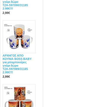
γούρι δώρο
ΤΖΑ-597090/31185
2.98€!!!
2,98€
ΑΡΧΗΓΟΣ ΑΠΟ
ΚΟΥΝΙΑ BOSS BABY
για μπομπονιέρες
γούρι δώρο
ΤΖΑ-597089/31185
2.98€!!!
2,98€