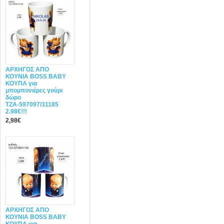
ΑΡΧΗΓΟΣ ΑΠΟ
ΚΟΥΝΙΑ BOSS BABY
ΚΟΥΠΑ για
μπομπονιέρες γούρι
δώρο
ΤΖΑ-597097/31185
2.98€!!!
2,98€
ΑΡΧΗΓΟΣ ΑΠΟ
ΚΟΥΝΙΑ BOSS BABY