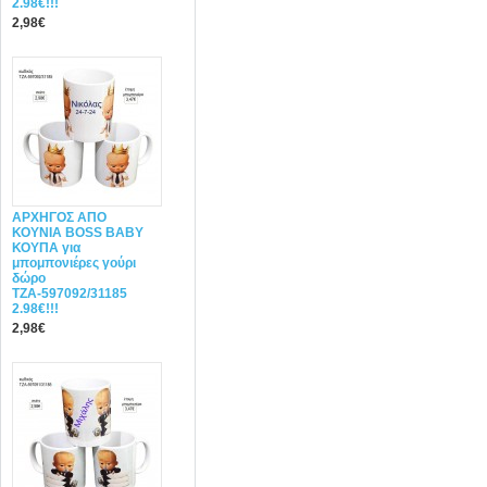
2.98€!!!
2,98€
ΑΡΧΗΓΟΣ ΑΠΟ
ΚΟΥΝΙΑ BOSS BABY
ΚΟΥΠΑ για
μπομπονιέρες γούρι
δώρο
ΤΖΑ-597092/31185
2.98€!!!
2,98€