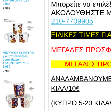
ΤΖΑ-599003/57185
Μπορείτε να επιλέ
2.98€!!!
2,98€
ΑΚΟΛΟΥΘΗΣΤΕ 
210-7709905
ΕΙΔΙΚΕΣ ΤΙΜΕΣ Γ
ΜΕΓΑΛΕΣ ΠΡΟΣ
MIΚY ΜΙCKEY ΚΟΥΠΑ
για μπομπονιέρες
γούρι δώρο
ΜΕΓΑΛΕΣ ΠΡΟΣ
ΤΖΑ-599002/57185
2.98€!!!
2,98€
ANAΛΑΜΒΑΝΟΥΜΕ 
ΚΙΛΑ/10€
(ΚΥΠΡΟ 5-20 ΚΙΛΑ