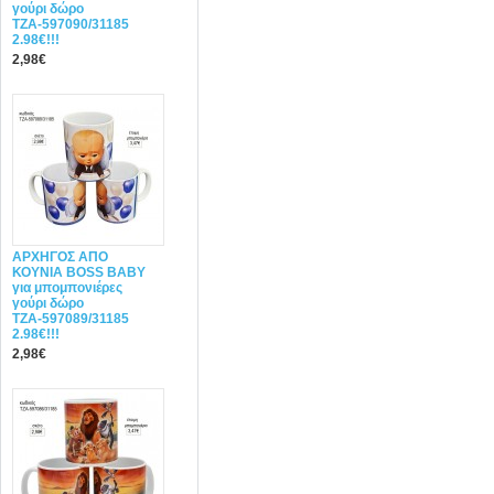
γούρι δώρο
ΤΖΑ-597090/31185
2.98€!!!
2,98€
ΑΡΧΗΓΟΣ ΑΠΟ
ΚΟΥΝΙΑ BOSS BABY
για μπομπονιέρες
γούρι δώρο
ΤΖΑ-597089/31185
2.98€!!!
2,98€