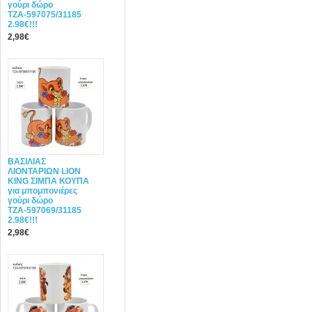
γούρι δώρο
ΤΖΑ-597075/31185
2.98€!!!
2,98€
ΒΑΣΙΛΙΑΣ
ΛΙΟΝΤΑΡΙΩΝ LION
KING ΣΙΜΠΑ ΚΟΥΠΑ
για μπομπονιέρες
γούρι δώρο
ΤΖΑ-597069/31185
2.98€!!!
2,98€