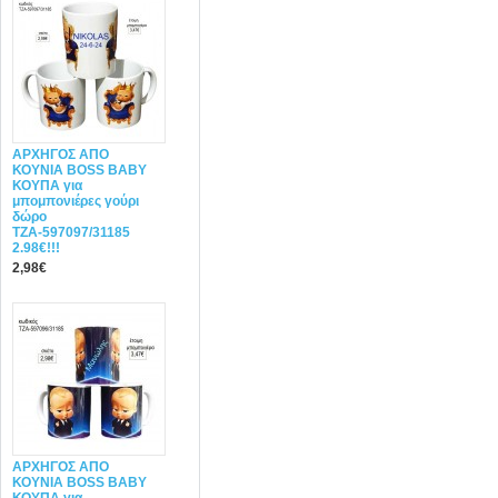
ΑΡΧΗΓΟΣ ΑΠΟ
ΚΟΥΝΙΑ BOSS BABY
ΚΟΥΠΑ για
μπομπονιέρες γούρι
δώρο
ΤΖΑ-597097/31185
2.98€!!!
2,98€
ΑΡΧΗΓΟΣ ΑΠΟ
ΚΟΥΝΙΑ BOSS BABY