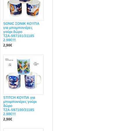
SONIC ΣΟΝΙΚ ΚΟΥΠΑ
για μπομπονιέρες
γούρι δώρο
ΤΖΑ-597101/31185
2.98€!!!
2,98€
STITCH ΚΟΥΠΑ για
μπομπονιέρες γούρι
δώρο
ΤΖΑ-597100/31185
2.98€!!!
2,98€