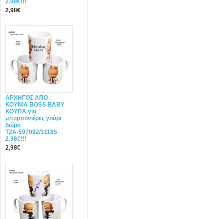
2.98€!!!
2,98€
ΑΡΧΗΓΟΣ ΑΠΟ
ΚΟΥΝΙΑ BOSS BABY
ΚΟΥΠΑ για
μπομπονιέρες γούρι
δώρο
ΤΖΑ-597092/31185
2.98€!!!
2,98€