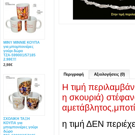
MINY ΜΙΝΝΙΕ ΚΟΥΠΑ
για μπομπονιέρες
γούρι δώρο
ΤΖΑ-599001/57185
2.98€!!!
2,98€
Περιγραφή
Αξιολογήσεις (0)
Η τιμή περιλαμβάν
η σκουριά) στέφαν
αμετάβλητος,μποτί
ΣΧΟΛΙΚΗ ΤΑΞΗ
η τιμή ΔΕΝ περιέχ
ΚΟΥΠΑ για
μπομπονιέρες γούρι
δώρο