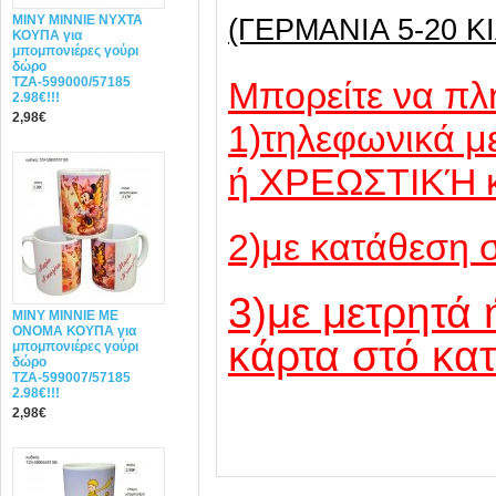
MINY ΜΙΝΝΙΕ ΝΥΧΤΑ
(ΓΕΡΜΑΝΙΑ 5-20 ΚΙ
ΚΟΥΠΑ για
μπομπονιέρες γούρι
δώρο
ΤΖΑ-599000/57185
Mπορείτε να πλ
2.98€!!!
2,98€
1)τηλεφωνικά 
ή ΧΡΕΩΣΤΙΚΉ 
2)με κατάθεση 
3)με μετρητά 
MINY ΜΙΝΝΙΕ ME
ONOMA ΚΟΥΠΑ για
κάρτα στό κα
μπομπονιέρες γούρι
δώρο
ΤΖΑ-599007/57185
2.98€!!!
2,98€