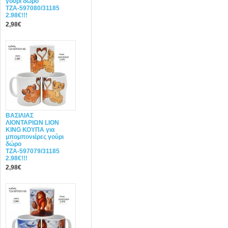
γούρι δώρο
ΤΖΑ-597080/31185
2.98€!!!
2,98€
ΒΑΣΙΛΙΑΣ
ΛΙΟΝΤΑΡΙΩΝ LION
KING ΚΟΥΠΑ για
μπομπονιέρες γούρι
δώρο
ΤΖΑ-597079/31185
2.98€!!!
2,98€