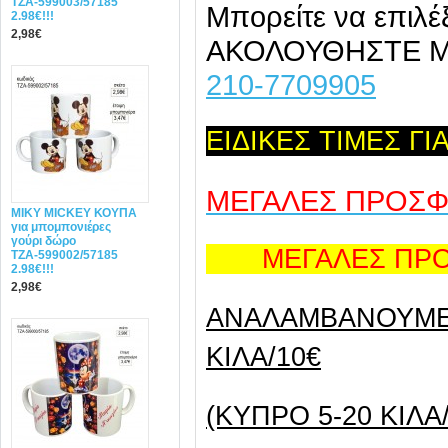
ΤΖΑ-599003/57185
Μπορείτε να επιλέ
2.98€!!!
2,98€
ΑΚΟΛΟΥΘΗΣΤΕ 
210-7709905
ΕΙΔΙΚΕΣ ΤΙΜΕΣ Γ
ΜΕΓΑΛΕΣ ΠΡΟΣ
MIΚY ΜΙCKEY ΚΟΥΠΑ
για μπομπονιέρες
γούρι δώρο
ΜΕΓΑΛΕΣ ΠΡΟΣ
ΤΖΑ-599002/57185
2.98€!!!
2,98€
ANAΛΑΜΒΑΝΟΥΜΕ 
ΚΙΛΑ/10€
(ΚΥΠΡΟ 5-20 ΚΙΛΑ