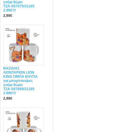
γούρι δώρο
ΤΖΑ-597075/31185
2.98€!!!
2,98€
ΒΑΣΙΛΙΑΣ
ΛΙΟΝΤΑΡΙΩΝ LION
KING ΣΙΜΠΑ ΚΟΥΠΑ
για μπομπονιέρες
γούρι δώρο
ΤΖΑ-597069/31185
2.98€!!!
2,98€