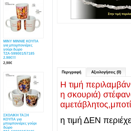
MINY ΜΙΝΝΙΕ ΚΟΥΠΑ
για μπομπονιέρες
γούρι δώρο
ΤΖΑ-599001/57185
2.98€!!!
2,98€
Περιγραφή
Αξιολογήσεις (0)
Η τιμή περιλαμβάν
η σκουριά) στέφαν
αμετάβλητος,μποτί
ΣΧΟΛΙΚΗ ΤΑΞΗ
η τιμή ΔΕΝ περιέχ
ΚΟΥΠΑ για
μπομπονιέρες γούρι
δώρο