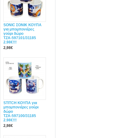
SONIC ΣΟΝΙΚ ΚΟΥΠΑ
για μπομπονιέρες
γούρι δώρο
ΤΖΑ-597101/31185
2.98€!!!
2,98€
STITCH ΚΟΥΠΑ για
μπομπονιέρες γούρι
δώρο
ΤΖΑ-597100/31185
2.98€!!!
2,98€