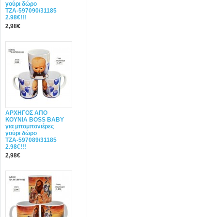
γούρι δώρο
ΤΖΑ-597090/31185
2.98€!!!
2,98€
ΑΡΧΗΓΟΣ ΑΠΟ
ΚΟΥΝΙΑ BOSS BABY
για μπομπονιέρες
γούρι δώρο
ΤΖΑ-597089/31185
2.98€!!!
2,98€