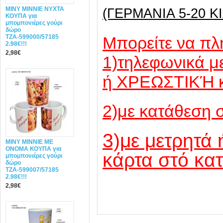
MINY ΜΙΝΝΙΕ ΝΥΧΤΑ
(ΓΕΡΜΑΝΙΑ 5-20 ΚΙ
ΚΟΥΠΑ για
μπομπονιέρες γούρι
δώρο
ΤΖΑ-599000/57185
Mπορείτε να πλ
2.98€!!!
2,98€
1)τηλεφωνικά 
ή ΧΡΕΩΣΤΙΚΉ 
2)με κατάθεση 
3)με μετρητά 
MINY ΜΙΝΝΙΕ ME
ONOMA ΚΟΥΠΑ για
κάρτα στό κα
μπομπονιέρες γούρι
δώρο
ΤΖΑ-599007/57185
2.98€!!!
2,98€