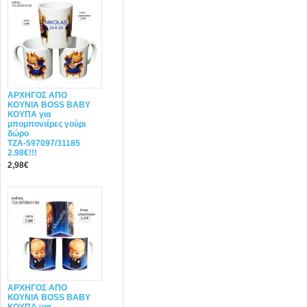
ΑΡΧΗΓΟΣ ΑΠΟ
ΚΟΥΝΙΑ BOSS BABY
ΚΟΥΠΑ για
μπομπονιέρες γούρι
δώρο
ΤΖΑ-597097/31185
2.98€!!!
2,98€
ΑΡΧΗΓΟΣ ΑΠΟ
ΚΟΥΝΙΑ BOSS BABY