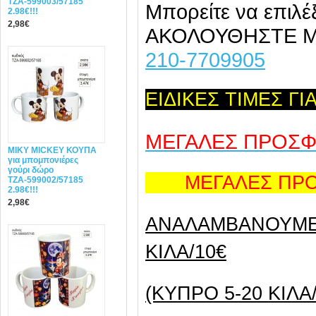
ΤΖΑ-599003/57185
Μπορείτε να επιλέ
2.98€!!!
2,98€
ΑΚΟΛΟΥΘΗΣΤΕ 
210-7709905
ΕΙΔΙΚΕΣ ΤΙΜΕΣ Γ
ΜΕΓΑΛΕΣ ΠΡΟΣ
MIΚY ΜΙCKEY ΚΟΥΠΑ
για μπομπονιέρες
γούρι δώρο
ΜΕΓΑΛΕΣ ΠΡΟΣ
ΤΖΑ-599002/57185
2.98€!!!
2,98€
ANAΛΑΜΒΑΝΟΥΜΕ 
ΚΙΛΑ/10€
(ΚΥΠΡΟ 5-20 ΚΙΛΑ