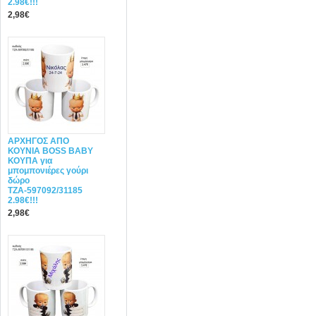
2.98€!!!
2,98€
ΑΡΧΗΓΟΣ ΑΠΟ
ΚΟΥΝΙΑ BOSS BABY
ΚΟΥΠΑ για
μπομπονιέρες γούρι
δώρο
ΤΖΑ-597092/31185
2.98€!!!
2,98€