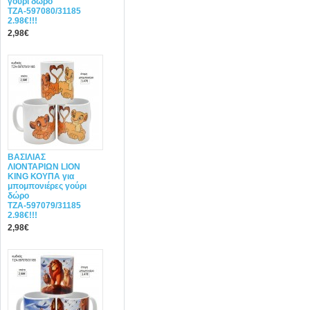
γούρι δώρο
ΤΖΑ-597080/31185
2.98€!!!
2,98€
ΒΑΣΙΛΙΑΣ
ΛΙΟΝΤΑΡΙΩΝ LION
KING ΚΟΥΠΑ για
μπομπονιέρες γούρι
δώρο
ΤΖΑ-597079/31185
2.98€!!!
2,98€