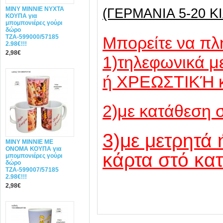
MINY ΜΙΝΝΙΕ ΝΥΧΤΑ
(ΓΕΡΜΑΝΙΑ 5-20 ΚΙ
ΚΟΥΠΑ για
μπομπονιέρες γούρι
δώρο
ΤΖΑ-599000/57185
Mπορείτε να πλ
2.98€!!!
2,98€
1)τηλεφωνικά 
ή ΧΡΕΩΣΤΙΚΉ 
2)με κατάθεση 
3)με μετρητά 
MINY ΜΙΝΝΙΕ ME
ONOMA ΚΟΥΠΑ για
κάρτα στό κα
μπομπονιέρες γούρι
δώρο
ΤΖΑ-599007/57185
2.98€!!!
2,98€