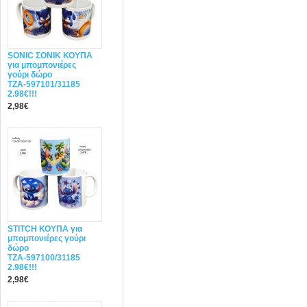
SONIC ΣΟΝΙΚ ΚΟΥΠΑ
για μπομπονιέρες
γούρι δώρο
ΤΖΑ-597101/31185
2.98€!!!
2,98€
STITCH ΚΟΥΠΑ για
μπομπονιέρες γούρι
δώρο
ΤΖΑ-597100/31185
2.98€!!!
2,98€