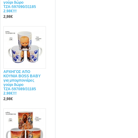
γούρι δώρο
ΤΖΑ-597090/31185
2.98€!!!
2,98€
ΑΡΧΗΓΟΣ ΑΠΟ
ΚΟΥΝΙΑ BOSS BABY
για μπομπονιέρες
γούρι δώρο
ΤΖΑ-597089/31185
2.98€!!!
2,98€