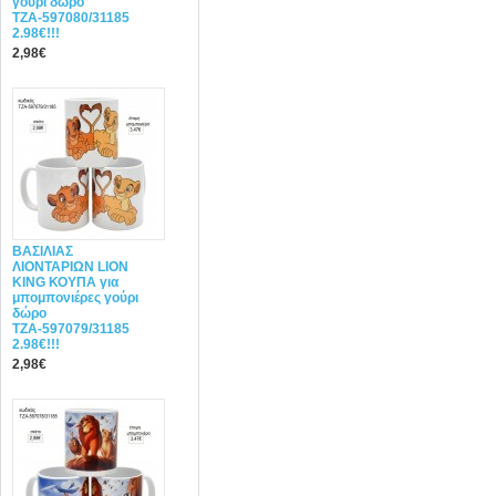
γούρι δώρο
ΤΖΑ-597080/31185
2.98€!!!
2,98€
ΒΑΣΙΛΙΑΣ
ΛΙΟΝΤΑΡΙΩΝ LION
KING ΚΟΥΠΑ για
μπομπονιέρες γούρι
δώρο
ΤΖΑ-597079/31185
2.98€!!!
2,98€