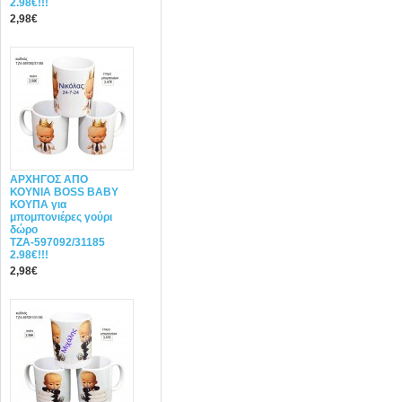
2.98€!!!
2,98€
ΑΡΧΗΓΟΣ ΑΠΟ
ΚΟΥΝΙΑ BOSS BABY
ΚΟΥΠΑ για
μπομπονιέρες γούρι
δώρο
ΤΖΑ-597092/31185
2.98€!!!
2,98€