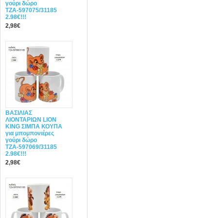
γούρι δώρο
ΤΖΑ-597075/31185
2.98€!!!
2,98€
ΒΑΣΙΛΙΑΣ
ΛΙΟΝΤΑΡΙΩΝ LION
KING ΣΙΜΠΑ ΚΟΥΠΑ
για μπομπονιέρες
γούρι δώρο
ΤΖΑ-597069/31185
2.98€!!!
2,98€