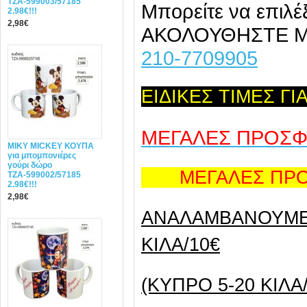
ΤΖΑ-599003/57185
Μπορείτε να επιλέ
2.98€!!!
2,98€
ΑΚΟΛΟΥΘΗΣΤΕ 
210-7709905
ΕΙΔΙΚΕΣ ΤΙΜΕΣ Γ
ΜΕΓΑΛΕΣ ΠΡΟΣ
MIΚY ΜΙCKEY ΚΟΥΠΑ
για μπομπονιέρες
γούρι δώρο
ΜΕΓΑΛΕΣ ΠΡΟΣ
ΤΖΑ-599002/57185
2.98€!!!
2,98€
ANAΛΑΜΒΑΝΟΥΜΕ 
ΚΙΛΑ/10€
(ΚΥΠΡΟ 5-20 ΚΙΛΑ