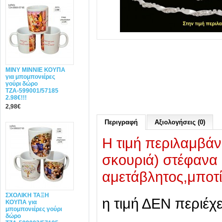
MINY ΜΙΝΝΙΕ ΚΟΥΠΑ
για μπομπονιέρες
γούρι δώρο
ΤΖΑ-599001/57185
2.98€!!!
2,98€
Περιγραφή
Αξιολογήσεις (0)
Η τιμή περιλαμβάν
σκουριά) στέφανα 
αμετάβλητος,μποτί
ΣΧΟΛΙΚΗ ΤΑΞΗ
η τιμή ΔΕΝ περιέχ
ΚΟΥΠΑ για
μπομπονιέρες γούρι
δώρο