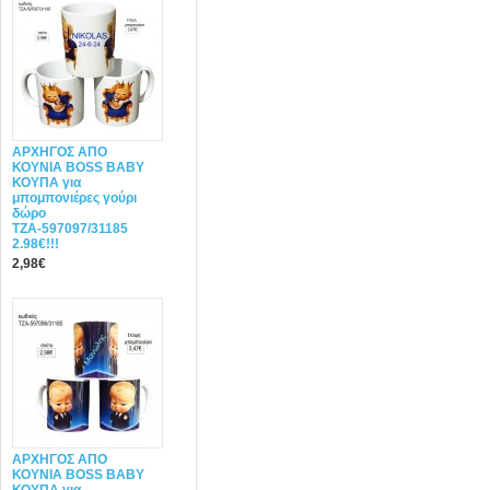
ΑΡΧΗΓΟΣ ΑΠΟ
ΚΟΥΝΙΑ BOSS BABY
ΚΟΥΠΑ για
μπομπονιέρες γούρι
δώρο
ΤΖΑ-597097/31185
2.98€!!!
2,98€
ΑΡΧΗΓΟΣ ΑΠΟ
ΚΟΥΝΙΑ BOSS BABY