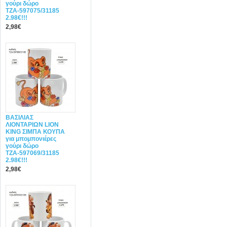
γούρι δώρο
ΤΖΑ-597075/31185
2.98€!!!
2,98€
ΒΑΣΙΛΙΑΣ
ΛΙΟΝΤΑΡΙΩΝ LION
KING ΣΙΜΠΑ ΚΟΥΠΑ
για μπομπονιέρες
γούρι δώρο
ΤΖΑ-597069/31185
2.98€!!!
2,98€