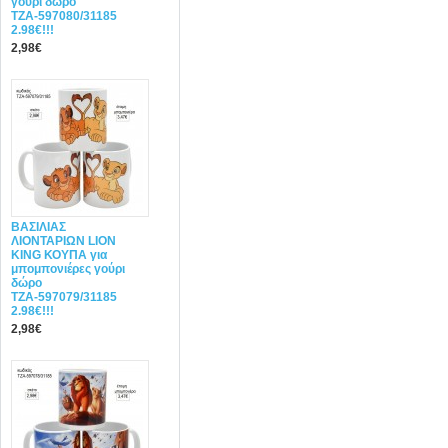
γούρι δώρο
ΤΖΑ-597080/31185
2.98€!!!
2,98€
ΒΑΣΙΛΙΑΣ
ΛΙΟΝΤΑΡΙΩΝ LION
KING ΚΟΥΠΑ για
μπομπονιέρες γούρι
δώρο
ΤΖΑ-597079/31185
2.98€!!!
2,98€