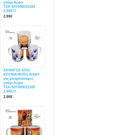
γούρι δώρο
ΤΖΑ-597090/31185
2.98€!!!
2,98€
ΑΡΧΗΓΟΣ ΑΠΟ
ΚΟΥΝΙΑ BOSS BABY
για μπομπονιέρες
γούρι δώρο
ΤΖΑ-597089/31185
2.98€!!!
2,98€