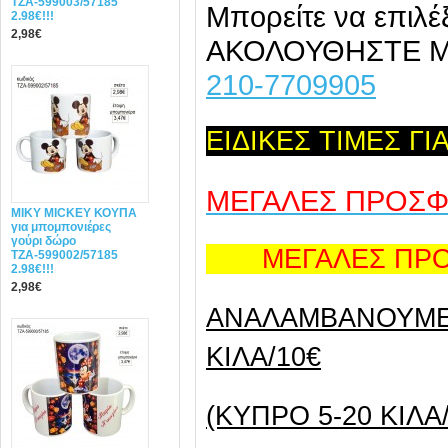
ΤΖΑ-599003/57185
Μπορείτε να επιλέ
2.98€!!!
2,98€
ΑΚΟΛΟΥΘΗΣΤΕ 
210-7709905
ΕΙΔΙΚΕΣ ΤΙΜΕΣ Γ
ΜΕΓΑΛΕΣ ΠΡΟΣ
MIΚY ΜΙCKEY ΚΟΥΠΑ
για μπομπονιέρες
γούρι δώρο
ΜΕΓΑΛΕΣ ΠΡΟΣ
ΤΖΑ-599002/57185
2.98€!!!
2,98€
ANAΛΑΜΒΑΝΟΥΜΕ 
ΚΙΛΑ/10€
(ΚΥΠΡΟ 5-20 ΚΙΛΑ