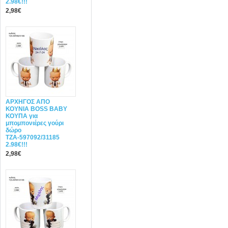
2.98€!!!
2,98€
ΑΡΧΗΓΟΣ ΑΠΟ
ΚΟΥΝΙΑ BOSS BABY
ΚΟΥΠΑ για
μπομπονιέρες γούρι
δώρο
ΤΖΑ-597092/31185
2.98€!!!
2,98€