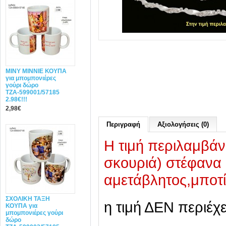
MINY ΜΙΝΝΙΕ ΚΟΥΠΑ
για μπομπονιέρες
γούρι δώρο
ΤΖΑ-599001/57185
2.98€!!!
2,98€
Περιγραφή
Αξιολογήσεις (0)
Η τιμή περιλαμβάν
σκουριά) στέφανα 
αμετάβλητος,μποτί
ΣΧΟΛΙΚΗ ΤΑΞΗ
η τιμή ΔΕΝ περιέχ
ΚΟΥΠΑ για
μπομπονιέρες γούρι
δώρο