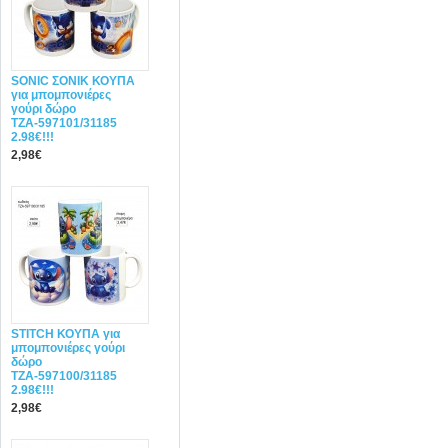
SONIC ΣΟΝΙΚ ΚΟΥΠΑ
για μπομπονιέρες
γούρι δώρο
ΤΖΑ-597101/31185
2.98€!!!
2,98€
STITCH ΚΟΥΠΑ για
μπομπονιέρες γούρι
δώρο
ΤΖΑ-597100/31185
2.98€!!!
2,98€