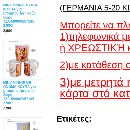
MINY ΜΙΝΝΙΕ ΝΥΧΤΑ
(ΓΕΡΜΑΝΙΑ 5-20 ΚΙ
ΚΟΥΠΑ για
μπομπονιέρες γούρι
δώρο
ΤΖΑ-599000/57185
Mπορείτε να πλ
2.98€!!!
2,98€
1)τηλεφωνικά 
ή ΧΡΕΩΣΤΙΚΉ 
2)με κατάθεση 
3)με μετρητά 
MINY ΜΙΝΝΙΕ ME
ONOMA ΚΟΥΠΑ για
κάρτα στό κα
μπομπονιέρες γούρι
δώρο
ΤΖΑ-599007/57185
2.98€!!!
2,98€
Ετικέτες: