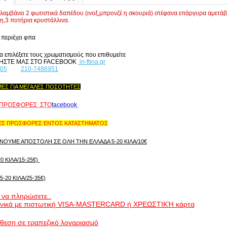
ιλαμβάνει 2 φωτιστικά δαπέδου (ινοξ,μπρονζέ η σκουριά) στέφανα επάργυρα αμετάβ
η,
3 ποτήρια κρυστάλλινα.
 περιέχει φπα
α επιλέξετε τους χρωματισμούς που επιθυμείτε
ΗΣΤΕ ΜΑΣ ΣΤΟ FACEBOOK
in-ftina.gr
905
210-7486951
ΙΜΕΣ ΓΙΑ ΜΕΓΑΛΕΣ ΠΟΣΟΤΗΤΕΣ
 ΠΡΟΣΦΟΡΕΣ ΣΤΟ
f
acebook
 ΠΡΟΣΦΟΡΕΣ ΕΝΤΟΣ ΚΑΤΑΣΤΗΜΑΤΟΣ
ΟΥΜΕ ΑΠΟΣΤΟΛΗ ΣΕ ΟΛΗ ΤΗΝ ΕΛΛΑΔΑ 5-20 ΚΙΛΑ/10€
0 ΚΙΛΑ/15-25€)
5-20 ΚΙΛΑ/25-35€)
 να πληρώσετε..
ωνικά με πιστωτική VISA-MASTERCARD ή ΧΡΕΩΣΤΙΚΉ κάρτα
άθεση σε τραπεζικό λογαριασμό