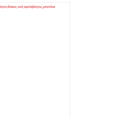
λητα,δίσκος ινοξ αμετάβλητος,μποτίλια