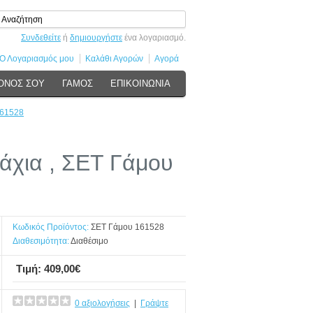
Συνδεθείτε
ή
δημιουργήστε
ένα λογαριασμό.
Ο Λογαριασμός μου
Καλάθι Αγορών
Αγορά
ΟΝΟΣ ΣΟΥ
ΓΑΜΟΣ
ΕΠΙΚΟΙΝΩΝΙΑ
161528
χια , ΣΕΤ Γάμου
Κωδικός Προϊόντος:
ΣΕΤ Γάμου 161528
Διαθεσιμότητα:
Διαθέσιμο
Τιμή: 409,00€
0 αξιολογήσεις
|
Γράψτε