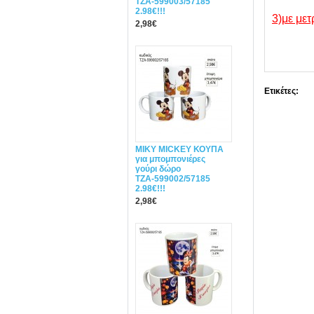
ΤΖΑ-599003/57185
2.98€!!!
3)με μετ
2,98€
Ετικέτες:
MIΚY ΜΙCKEY ΚΟΥΠΑ
για μπομπονιέρες
γούρι δώρο
ΤΖΑ-599002/57185
2.98€!!!
2,98€