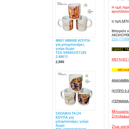
Η τιμή περ
κρυστάλλιν
η τιμή ΔΕΝ
Μπορείτε ν
ΑΚΟΛΟΥΘ
210-7709
MINY ΜΙΝΝΙΕ ΚΟΥΠΑ
για μπομπονιέρες
γούρι δώρο
ΕΙΔΙΚΕΣ Τ
ΤΖΑ-599001/57185
2.98€!!!
ΜΕΓΑΛΕΣ
2,98€
ΜΕΓΑΛΕΣ
ANAΛΑΜΒΑΝ
(ΚΥΠΡΟ 5-2
(ΓΕΡΜΑΝΙΑ 
Mπορείτε
ΣΧΟΛΙΚΗ ΤΑΞΗ
1)τηλεφ
ΚΟΥΠΑ για
μπομπονιέρες γούρι
δώρο
2)με κατ