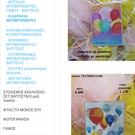
- ΒΟΤΣΑΛΑ
ΜΠΟΜΠΟΝΙΕΡΕΣ
ΓΑΜΟΥ - ΒΑΠΤΙΣΗΣ
- ΚΑΔΡΑΚΙΑ
ΜΠΟΜΠΟΝΙΕΡΕΣ
-
ΚΑΡΑΜΕΛΟΜΗΧΑΝΕΣ-
ΚΟΥΦΕΤΟΜΗΧΑΝΕΣ
- ΚΕΡΑΜΙΚΕΣ
ΜΠΟΜΠΟΝΙΕΡΕΣ
ΒΑΠΤΙΣΗΣ
- ΚΟΥΜΠΑΡΑΔΕΣ
ΜΠΟΜΠΟΝΙΕΡΕΣ
ΒΑΠΤΙΣΗΣ
- ΚΟΥΠΕΣ μπομπονιέρες
βάπτισης
- ΜΑΓΝΗΤΑΚΙΑ
ΜΠΟΜΠΟΝΙΕΡΕΣ
ΣΤΟΛΙΣΜΟΣ ΕΚΚΛΗΣΙΑΣ-
ΣΕΤ ΒΑΠΤΙΣΤΙΚΟ μαζί
πακέτα
ΦΤΙΑΞΤΟ ΜΟΝΟΣ ΣΟΥ
ΦΩΤΟΓΡΑΦΙΣΗ
ΓΑΜΟΣ