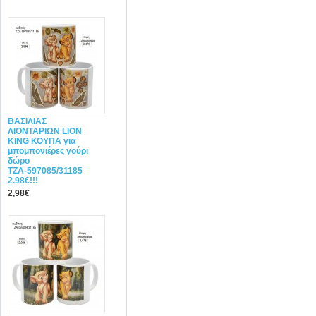
ΒΑΣΙΛΙΑΣ
ΛΙΟΝΤΑΡΙΩΝ LION
KING ΚΟΥΠΑ για
μπομπονιέρες γούρι
δώρο
ΤΖΑ-597085/31185
2.98€!!!
2,98€