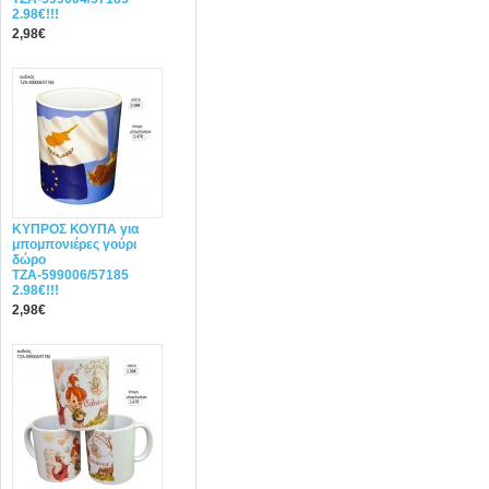
2.98€!!!
2,98€
ΚΥΠΡΟΣ ΚΟΥΠΑ για
μπομπονιέρες γούρι
δώρο
ΤΖΑ-599006/57185
2.98€!!!
2,98€