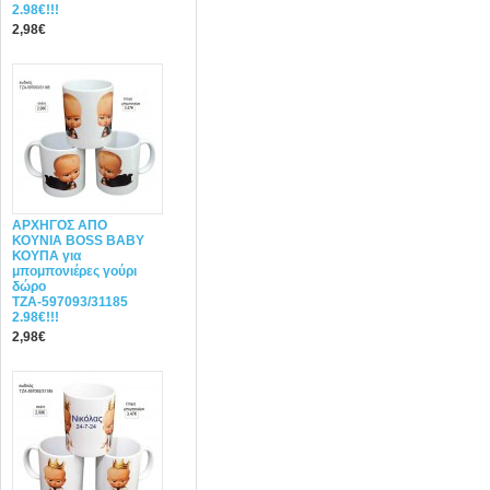
2.98€!!!
2,98€
ΑΡΧΗΓΟΣ ΑΠΟ
ΚΟΥΝΙΑ BOSS BABY
ΚΟΥΠΑ για
μπομπονιέρες γούρι
δώρο
ΤΖΑ-597093/31185
2.98€!!!
2,98€