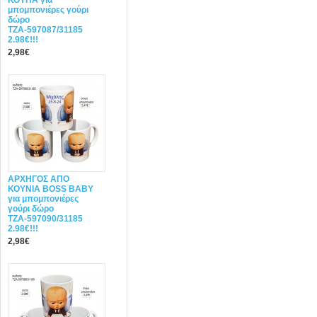
ΚΟΥΠΑ για
μπομπονιέρες γούρι
δώρο
ΤΖΑ-597087/31185
2.98€!!!
2,98€
ΑΡΧΗΓΟΣ ΑΠΟ
ΚΟΥΝΙΑ BOSS BABY
για μπομπονιέρες
γούρι δώρο
ΤΖΑ-597090/31185
2.98€!!!
2,98€