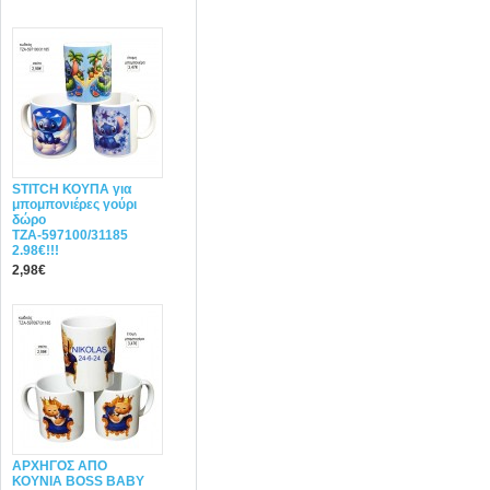
STITCH ΚΟΥΠΑ για
μπομπονιέρες γούρι
δώρο
ΤΖΑ-597100/31185
2.98€!!!
2,98€
ΑΡΧΗΓΟΣ ΑΠΟ
ΚΟΥΝΙΑ BOSS BABY