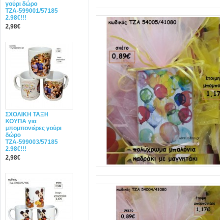
γούρι δώρο
ΤΖΑ-599001/57185
2.98€!!!
2,98€
ΣΧΟΛΙΚΗ ΤΑΞΗ
ΚΟΥΠΑ για
μπομπονιέρες γούρι
δώρο
ΤΖΑ-599003/57185
2.98€!!!
2,98€