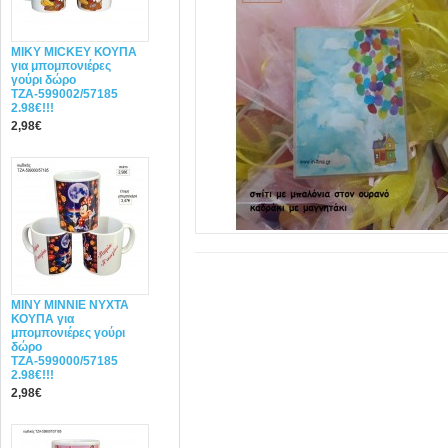
MIΚY ΜΙCKEY ΚΟΥΠΑ
για μπομπονιέρες
γούρι δώρο
ΤΖΑ-599002/57185
2.98€!!!
2,98€
MINY ΜΙΝΝΙΕ ΝΥΧΤΑ
ΚΟΥΠΑ για
μπομπονιέρες γούρι
δώρο
ΤΖΑ-599000/57185
2.98€!!!
2,98€