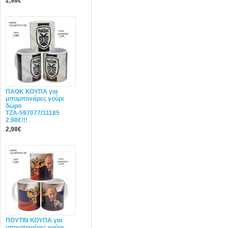
2,98€
ΠΑΟΚ ΚΟΥΠΑ για
μπομπονιέρες γούρι
δώρο
ΤΖΑ-597077/31185
2.98€!!!
2,98€
ΠΟΥΤΙΝ ΚΟΥΠΑ για
μπομπονιέρες γούρι