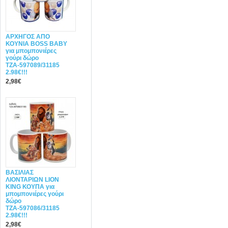
ΑΡΧΗΓΟΣ ΑΠΟ
ΚΟΥΝΙΑ BOSS BABY
για μπομπονιέρες
γούρι δώρο
ΤΖΑ-597089/31185
2.98€!!!
2,98€
ΒΑΣΙΛΙΑΣ
ΛΙΟΝΤΑΡΙΩΝ LION
KING ΚΟΥΠΑ για
μπομπονιέρες γούρι
δώρο
ΤΖΑ-597086/31185
2.98€!!!
2,98€