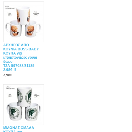
ΑΡΧΗΓΟΣ ΑΠΟ
ΚΟΥΝΙΑ BOSS BABY
ΚΟΥΠΑ για
μπομπονιέρες γούρι
δώρο
ΤΖΑ-597088/31185
2.98€!!!
2,98€
ΜΙΛΩΝΑΣ ΟΜΑΔΑ